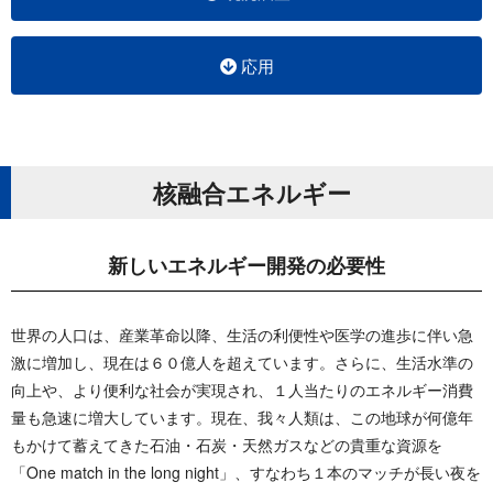
応用
核融合エ ネ ル ギ ー
新しいエネルギー開発 の 必 要 性
世界の人口は、産業革命以降、生活の利便性や医学の進歩に伴い急
激に増加し、現在は６０億人を超えています。さらに、生活水準の
向上や、より便利な社会が実現され、１人当たりのエネルギー消費
量も急速に増大しています。現在、我々人類は、この地球が何億年
もかけて蓄えてきた石油・石炭・天然ガスなどの貴重な資源を
「One match in the long night」、すなわち１本のマッチが長い夜を