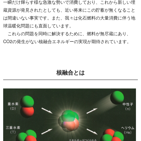
一瞬だけ輝らす様な急激な勢いで消費しており、これから新しい埋
蔵資源が発見されたとしても、近い将来にこの貯蓄が無くなること
は間違いない事実です。また、我々は化石燃料の大量消費に伴う地
球温暖化問題にも直面しています。
これらの問題を同時に解決するために、燃料が無尽蔵にあり、
CO2の発生がない核融合エネルギーの実現が期待されています。
核 融 合 と は