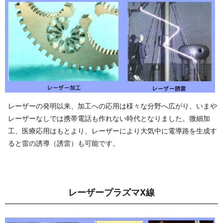
レーザーの発明以来、加工への応用は様々な分野へ広がり、いまや
レーザーなしでは携帯電話も作れない時代となりました。微細加
工、医療応用はもとより、レーザーにより大気中に電導路を生成す
ると雷の誘導（誘雷）も可 能 で す 。
レーザープラ ズ マ X 線