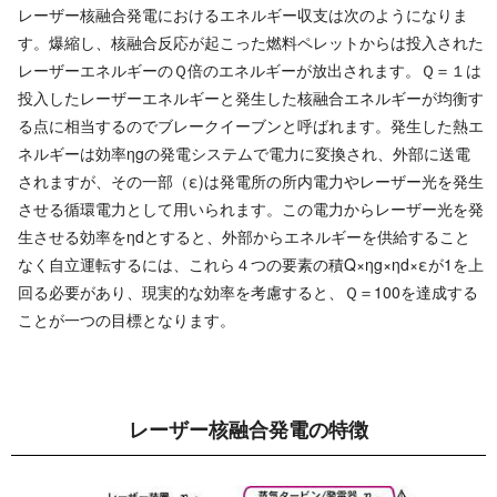
レーザー核融合発電におけるエネルギー収支は次のようになりま
す。爆縮し、核融合反応が起こった燃料ペレットからは投入された
レーザーエネルギーのＱ倍のエネルギーが放出されます。Ｑ＝１は
投入したレーザーエネルギーと発生した核融合エネルギーが均衡す
る点に相当するのでブレークイーブンと呼ばれます。発生した熱エ
ネルギーは効率ηgの発電システムで電力に変換され、外部に送電
されますが、その一部（ε)は発電所の所内電力やレーザー光を発生
させる循環電力として用いられます。この電力からレーザー光を発
生させる効率をηdとすると、外部からエネルギーを供給すること
なく自立運転するには、これら４つの要素の積Q×ηg×ηd×εが1を上
回る必要があり、現実的な効率を考慮すると、Ｑ＝100を達成する
ことが一つの目標となります。
レーザー核融合発 電 の 特 徴