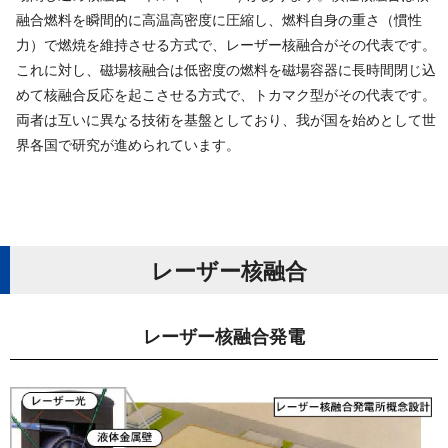
融合燃料を瞬間的に高温高密度に圧縮し、燃料自身の重さ（慣性
力）で燃焼を維持させる方式で、レーザー核融合がその代表です。
これに対し、磁場核融合は低密度の燃料を磁場容器に長時間閉じ込
めて核融合反応を起こさせる方式で、トカマク型がその代表です。
両者は互いに異なる技術を基盤としており、我が国を始めとして世
界各国で研究が進められています。
レーザ ー 核 融 合
レーザー核 融 合 発 電