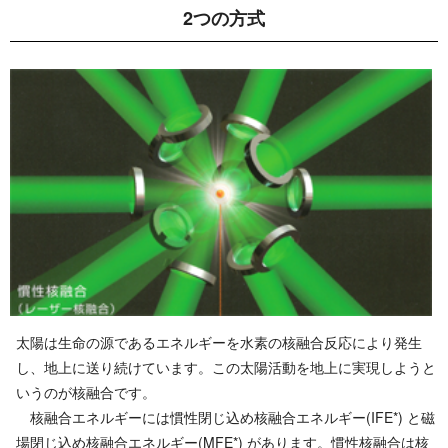
2 つ の 方 式
太陽は生命の源であるエネルギーを水素の核融合反応により発生
し、地上に送り続けています。この太陽活動を地上に実現しようと
いうのが核融合です。
核融合エネルギーには慣性閉じ込め核融合エネルギー(IFE*) と磁
場閉じ込め核融合エネルギー(MFE*) があります。慣性核融合は核