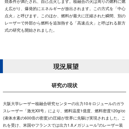
焼条件が満たされ、自己点火します。核融合の火は周りの燃料に燃
え広がり、爆発的にエネルギーが放出されます。この方式を「中心
点火」と呼びます。このほか、燃料が最大に圧縮された瞬間、別の
レーザーで外部から燃料を追加熱する「高速点火」と呼ばれる新方
式の研究も開始され ま し た 。
現 況 展 望
研 究 の 現 状
大阪大学レーザー核融合研究センターの出力10キロジュールのガラ
スレーザー「激光XII号」により、燃料温度1億度、燃料密度120g/cc
(液体水素の600倍の密度)の圧縮が世界に先駆け実現されました。こ
れを受け、米国やフランスでは出力1.8メガジュール*のレーザー装