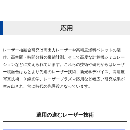
応 用
レーザー核融合研究は高出力レーザーや高精度燃料ペレットの製
作、高空間・時間分解の爆縮計測、そして高度な計算機シミュレー
ションなどに支えられています。これらの技術や研究からはレーザ
ー核融合はもとより先進のレーザー技術、新光学デバイス、高速度
写真技術、Ｘ線光学、レーザープラズマ応用など幅広い研究成果が
生み出され、常に時代の先導役となって い ま す 。
適用の進むレー ザ ー 技 術