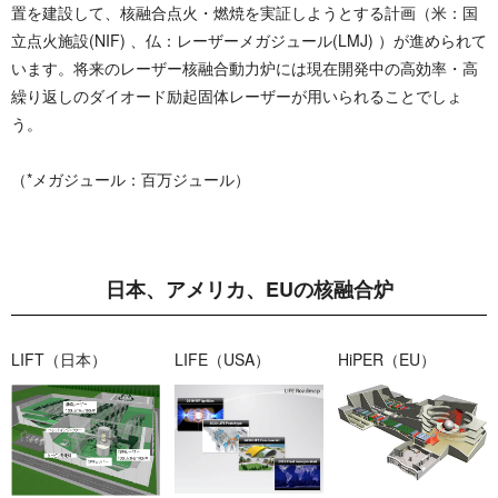
置を建設して、核融合点火・燃焼を実証しようとする計画（米：国
立点火施設(NIF) 、仏：レーザーメガジュール(LMJ) ）が進められて
います。将来のレーザー核融合動力炉には現在開発中の高効率・高
繰り返しのダイオード励起固体レーザーが用いられることでしょ
う。
（*メガジュール：百万ジュール）
日本、アメリカ、EUの 核 融 合 炉
LIFT （ 日 本 ）
LIFE（ U S A ）
HiPER （ E U ）