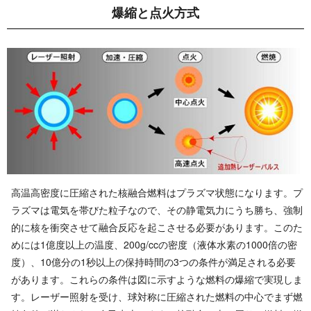
爆縮と 点 火 方 式
高温高密度に圧縮された核融合燃料はプラズマ状態になります。プ
ラズマは電気を帯びた粒子なので、その静電気力にうち勝ち、強制
的に核を衝突させて融合反応を起こさせる必要があります。このた
めには1億度以上の温度、200g/ccの密度（液体水素の1000倍の密
度）、10億分の1秒以上の保持時間の3つの条件が満足される必要
があります。これらの条件は図に示すような燃料の爆縮で実現しま
す。レーザー照射を受け、球対称に圧縮された燃料の中心でまず燃