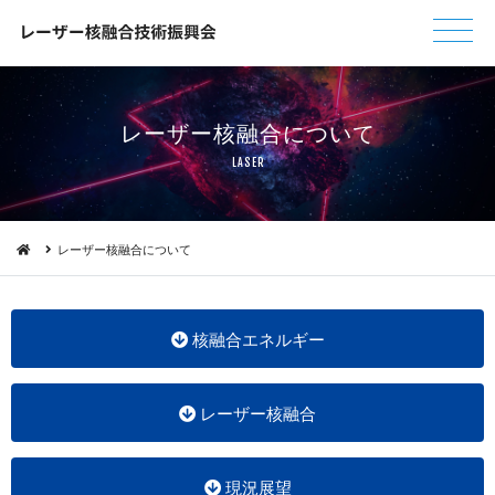
レーザー核融合 に つ い て
L A S E R
レーザー核融合について
核融合エネルギー
レーザー核融合
現況展望