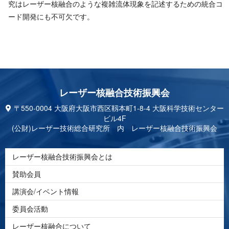
究はレーザー核融合のような複雑流体現象を記述するための統合コ
ード開発にも不可 欠 で す 。
レーザー核融合技 術 振 興 会
〒550-0004 大阪府大阪市西区靱本町1-8-4 大阪科学技術センター
ビル4F
(公財)レーザー技術総合研究所 内 レーザー核融合技術振興会
レーザー核融合技術振興会とは
賛助会員
講演会/イベント情報
委員会活動
レーザー核融合について