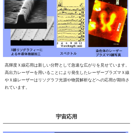
高輝度Ｘ線応用は新しい分野として急速な広がりを見せています。
高出力レーザーを用いることにより発生したレーザープラズマＸ線
やＸ線レーザーはリソグラフ光源や物質解析などへの応用が期待さ
れて い ま す 。
宇 宙 応 用