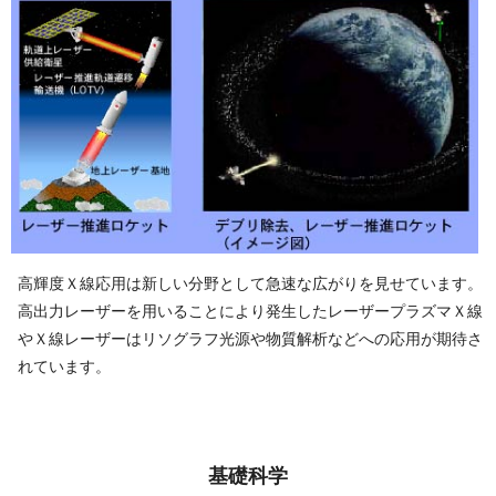
高輝度Ｘ線応用は新しい分野として急速な広がりを見せています。
高出力レーザーを用いることにより発生したレーザープラズマＸ線
やＸ線レーザーはリソグラフ光源や物質解析などへの応用が期待さ
れて い ま す 。
基 礎 科 学