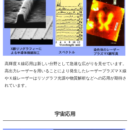
高輝度Ｘ線応用は新しい分野として急速な広がりを見せています。
高出力レーザーを用いることにより発生したレーザープラズマＸ線
やＸ線レーザーはリソグラフ光源や物質解析などへの応用が期待さ
れて い ま す 。
宇 宙 応 用