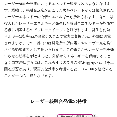
レーザー核融合発電におけるエネルギー収支は次のようになりま
す。爆縮し、核融合反応が起こった燃料ペレットからは投入された
レーザーエネルギーのＱ倍のエネルギーが放出されます。Ｑ＝１は
投入したレーザーエネルギーと発生した核融合エネルギーが均衡す
る点に相当するのでブレークイーブンと呼ばれます。発生した熱エ
ネルギーは効率ηgの発電システムで電力に変換され、外部に送電
されますが、その一部（ε)は発電所の所内電力やレーザー光を発生
させる循環電力として用いられます。この電力からレーザー光を発
生させる効率をηdとすると、外部からエネルギーを供給すること
なく自立運転するには、これら４つの要素の積Q×ηg×ηd×εが1を上
回る必要があり、現実的な効率を考慮すると、Ｑ＝100を達成する
ことが一つの目標となります。
レーザー核融合発 電 の 特 徴