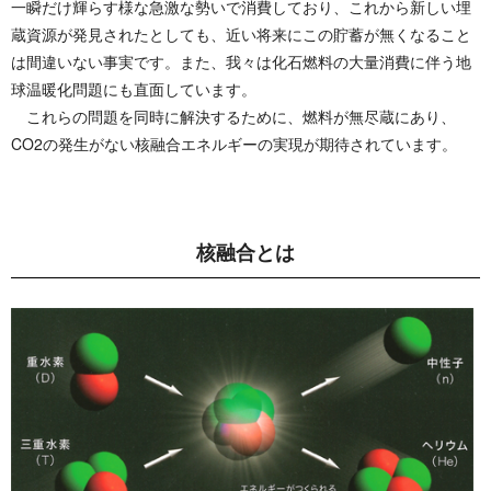
一瞬だけ輝らす様な急激な勢いで消費しており、これから新しい埋
蔵資源が発見されたとしても、近い将来にこの貯蓄が無くなること
は間違いない事実です。また、我々は化石燃料の大量消費に伴う地
球温暖化問題にも直面しています。
これらの問題を同時に解決するために、燃料が無尽蔵にあり、
CO2の発生がない核融合エネルギーの実現が期待されています。
核 融 合 と は