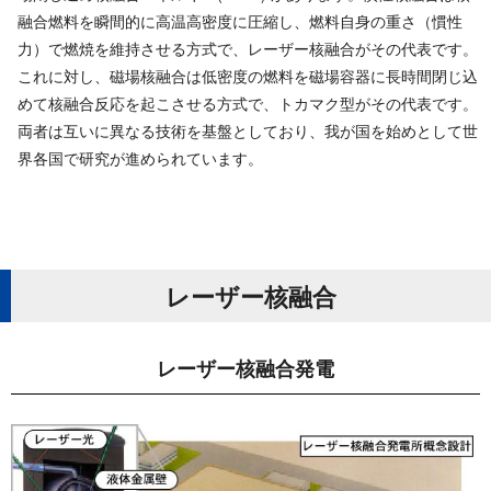
融合燃料を瞬間的に高温高密度に圧縮し、燃料自身の重さ（慣性
力）で燃焼を維持させる方式で、レーザー核融合がその代表です。
これに対し、磁場核融合は低密度の燃料を磁場容器に長時間閉じ込
めて核融合反応を起こさせる方式で、トカマク型がその代表です。
両者は互いに異なる技術を基盤としており、我が国を始めとして世
界各国で研究が進められています。
レーザ ー 核 融 合
レーザー核 融 合 発 電