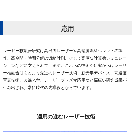
応 用
レーザー核融合研究は高出力レーザーや高精度燃料ペレットの製
作、高空間・時間分解の爆縮計測、そして高度な計算機シミュレー
ションなどに支えられています。これらの技術や研究からはレーザ
ー核融合はもとより先進のレーザー技術、新光学デバイス、高速度
写真技術、Ｘ線光学、レーザープラズマ応用など幅広い研究成果が
生み出され、常に時代の先導役となって い ま す 。
適用の進むレー ザ ー 技 術