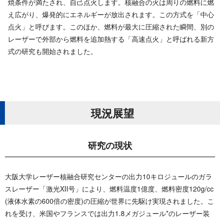
焼条件が満たされ、自己点火します。核融合の火は周りの燃料に燃
え広がり、爆発的にエネルギーが放出されます。この方式を「中心
点火」と呼びます。このほか、燃料が最大に圧縮された瞬間、別の
レーザーで外部から燃料を追加熱する「高速点火」と呼ばれる新方
式の研究も開始され ま し た 。
現 況 展 望
研 究 の 現 状
大阪大学レーザー核融合研究センターの出力10キロジュールのガラ
スレーザー「激光XII号」により、燃料温度1億度、燃料密度120g/cc
(液体水素の600倍の密度)の圧縮が世界に先駆け実現されました。こ
れを受け、米国やフランスでは出力1.8メガジュール*のレーザー装