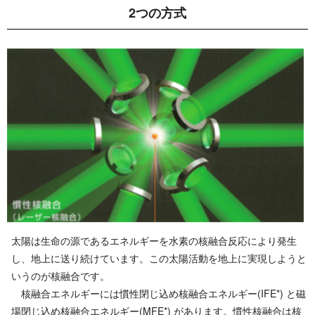
2 つ の 方 式
太陽は生命の源であるエネルギーを水素の核融合反応により発生
し、地上に送り続けています。この太陽活動を地上に実現しようと
いうのが核融合です。
核融合エネルギーには慣性閉じ込め核融合エネルギー(IFE*) と磁
場閉じ込め核融合エネルギー(MFE*) があります。慣性核融合は核