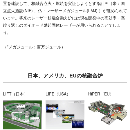
置を建設して、核融合点火・燃焼を実証しようとする計画（米：国
立点火施設(NIF) 、仏：レーザーメガジュール(LMJ) ）が進められて
います。将来のレーザー核融合動力炉には現在開発中の高効率・高
繰り返しのダイオード励起固体レーザーが用いられることでしょ
う。
（*メガジュール：百万ジュール）
日本、アメリカ、EUの 核 融 合 炉
LIFT （ 日 本 ）
LIFE（ U S A ）
HiPER （ E U ）