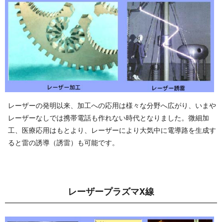
レーザーの発明以来、加工への応用は様々な分野へ広がり、いまや
レーザーなしでは携帯電話も作れない時代となりました。微細加
工、医療応用はもとより、レーザーにより大気中に電導路を生成す
ると雷の誘導（誘雷）も可 能 で す 。
レーザープラ ズ マ X 線