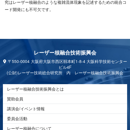
究はレーザー核融合のような複雑流体現象を記述するための統合コ
ード開発にも不可 欠 で す 。
レーザー核融合技 術 振 興 会
〒550-0004 大阪府大阪市西区靱本町1-8-4 大阪科学技術センター
ビル4F
(公財)レーザー技術総合研究所 内 レーザー核融合技術振興会
レーザー核融合技術振興会とは
賛助会員
講演会/イベント情報
委員会活動
レーザー核融合について