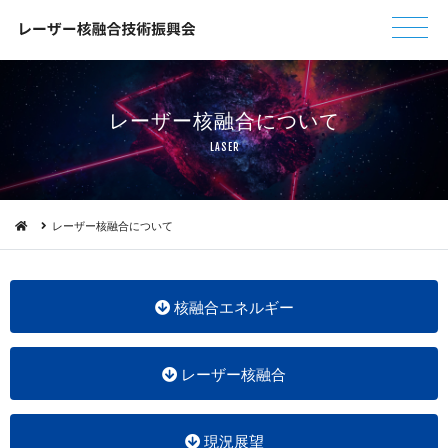
レーザー核融合 に つ い て
L A S E R
レーザー核融合について
核融合エネルギー
レーザー核融合
現況展望