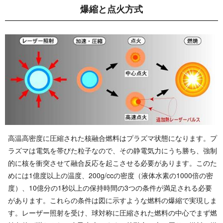
爆縮と 点 火 方 式
高温高密度に圧縮された核融合燃料はプラズマ状態になります。プ
ラズマは電気を帯びた粒子なので、その静電気力にうち勝ち、強制
的に核を衝突させて融合反応を起こさせる必要があります。このた
めには1億度以上の温度、200g/ccの密度（液体水素の1000倍の密
度）、10億分の1秒以上の保持時間の3つの条件が満足される必要
があります。これらの条件は図に示すような燃料の爆縮で実現しま
す。レーザー照射を受け、球対称に圧縮された燃料の中心でまず燃