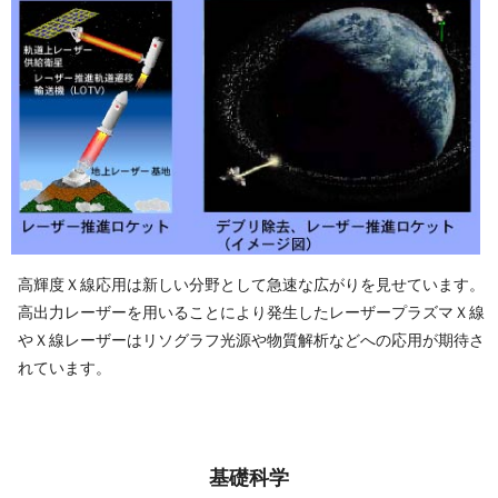
高輝度Ｘ線応用は新しい分野として急速な広がりを見せています。
高出力レーザーを用いることにより発生したレーザープラズマＸ線
やＸ線レーザーはリソグラフ光源や物質解析などへの応用が期待さ
れて い ま す 。
基 礎 科 学