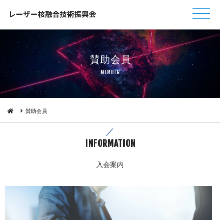
賛 助 会 員
ME M B E R
賛助会員
INFORMA T I O N
入 会 案 内