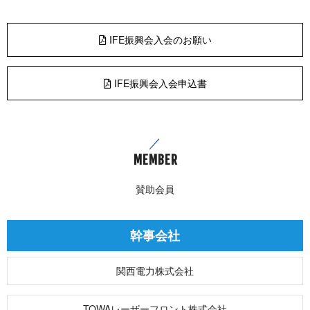
IFE振興会入会のお願い
IFE振興会入会申込書
ME M B E R
賛 助 会 員
幹 事 会 社
関西電力株式会社
TOWAレーザーフロント株式会社