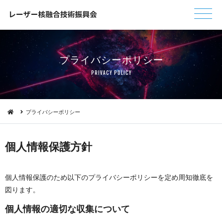
プライバシー ポ リ シ ー
PRIVACY PO L I C Y
プライバシーポリシー
個人情報 保 護 方 針
個人情報保護のため以下のプライバシーポリシーを定め周知徹底を
図 り ま す 。
個人情報の適切な収集 に つ い て