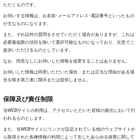
ただくも の で す 。
お伺いする情報は、お名前･メールアドレス･電話番号といったもの
が主なものにな り ま す 。
また、それ以外の質問をさせていただく場合がありますが、これは
必要最低限の項目を除いて選択可能なものになっており、任意でご
提供いただけるものとして い ま す 。
なお、同意なしにお伺いした情報を改変することはあり ま せ ん 。
お伺いした情報は同意いただいた場合、または正当な理由がある場
合を除き第三者に開示または提供し ま せ ん 。
保障及び 責 任 制 限
当WEBサイトの利用は、アクセスいただいた皆様の責任において行
われるものと し ま す 。
また、当WEBサイトにリンクが設定されている他のウェブサイトか
ら取得された各種情報の利用によって生じたあらゆる損害に関して