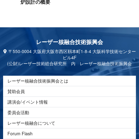
炉設 計 の 概 要
レーザー核融合技 術 振 興 会
〒550-0004 大阪府大阪市西区靱本町1-8-4 大阪科学技術センター
ビル4F
(公財)レーザー技術総合研究所 内 レーザー核融合技術振興会
レーザー核融合技術振興会とは
賛助会員
講演会/イベント情報
委員会活動
レーザー核融合について
Forum Flash