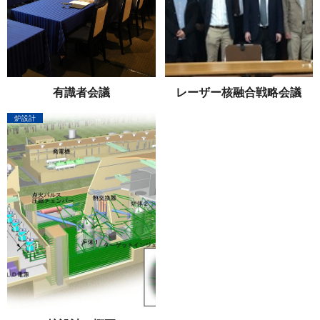
有 識 者 会 議
レーザー核融合 戦 略 会 議
炉設計