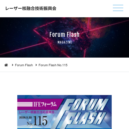
Forum F l a s h
MAGA Z I N E
Forum Flash
Forum Flash No . 1 1 5