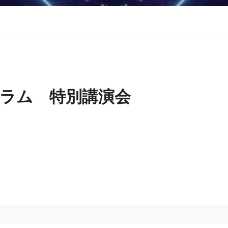
ラム 特 別 講 演 会