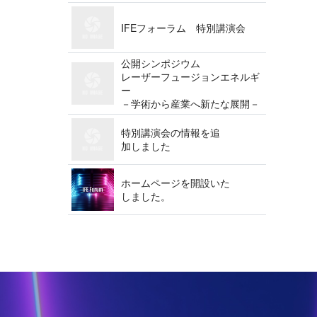
IFEフォーラム 特 別 講 演 会
公開シンポジウム
レーザーフュージョンエネルギ
ー
－学術から産業へ新たな展開－
特別講演会の情報を追
加 し ま し た
ホームページを開設いた
し ま し た 。