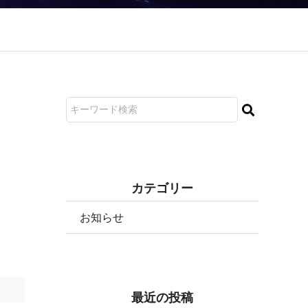
カ テ ゴ リ ー
お知らせ
最 近 の 投 稿