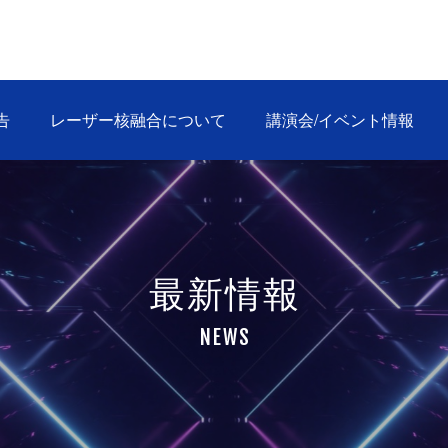
告
レーザー核融合について
講演会/イベント情報
最 新 情 報
N E W S