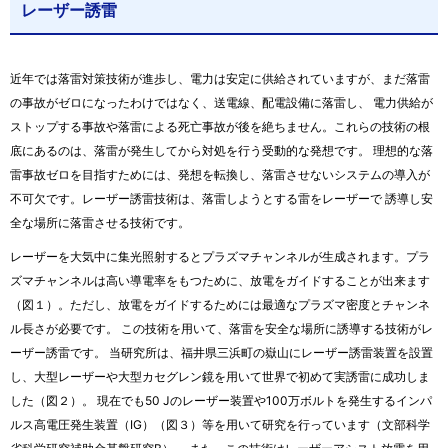
レーザー誘雷
近年では落雷対策技術が進歩し、電力は安定に供給されていますが、まだ落雷
の事故がゼロになったわけではなく、送電線、配電設備に落雷し、 電力供給が
ストップする事故や落雷による死亡事故が後を絶ちません。これらの技術の根
底にあるのは、落雷が発生してから対処を行う受動的な発想です。 理想的な落
雷事故ゼロを目指すためには、発想を転換し、落雷させないシステムの導入が
不可欠です。レーザー誘雷技術は、落雷しようとする雷をレーザーで 誘導し安
全な場所に落雷させる技術です。
レーザーを大気中に集光照射するとプラズマチャンネルが生成されます。プラ
ズマチャンネルは高い導電率をもつために、放電をガイドすることが出来ます
（図１）。ただし、放電をガイドするためには最適なプラズマ密度とチャンネ
ル長さが必要です。 この技術を用いて、落雷を安全な場所に誘導する技術がレ
ーザー誘雷です。 当研究所は、福井県三浜町の嶽山にレーザー誘雷装置を設置
し、大型レーザーや大型カセグレン鏡を用いて世界で初めて実誘雷に成功しま
した（図２）。 現在でも50 Jのレーザー装置や100万ボルトを発生するインパ
ルス高電圧発生装置（IG）（図３）等を用いて研究を行っています（文部科学