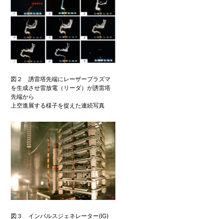
図２ 誘雷塔先端にレーザープラズマ
を生成させ雷放電（リーダ）が誘雷塔
先端から
上空進展する様子を捉えた連続写真
図３ インパルスジェネレーター(IG)