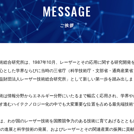
MESSAGE
ご挨拶
術総合研究所は、1987年10月、レーザーとその応用に関する研究開発
心とした学界ならびに当時の三省庁（科学技術庁・文部省・通商産業省）
益財団法人レーザー技術総合研究所」として新しい第一歩を踏み出しま
術は情報分野からエネルギー分野にいたるまで幅広く応用され、学界や
す進むハイテクノロジー化の中でも大変重要な位置を占める最先端技術
は、わが国のレーザー技術を国際競争力のある技術に育てあげるととも
術の進展と科学技術の発展、およびレーザーとその関連産業の振興に貢