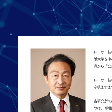
レーザー技
阪大学を中
月から「公
レーザー技
今後ますま
当研究所で
つけ、 学