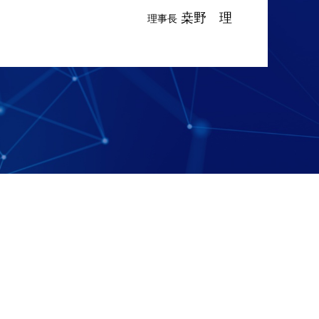
桒野 理
理事長