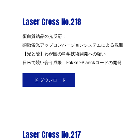
Laser Cross No.218
蛋白質結晶の光反応：
顕微蛍光アップコンバージョンシステムによる観測
【光と蔭】わが国の科学技術開発への願い
日米で競い合う成果、Fokker-Planckコードの開発
ダウンロード
Laser Cross No.217