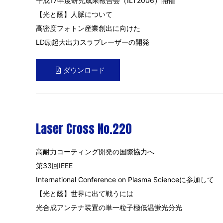
平成17年度研究成果報告会（ILT2006）開催
【光と蔭】人脈について
高密度フォトン産業創出に向けた
LD励起大出力スラブレーザーの開発
ダウンロード
Laser Cross No.220
高耐力コーティング開発の国際協力へ
第33回IEEE
International Conference on Plasma Scienceに参加して
【光と蔭】世界に出て戦うには
光合成アンテナ装置の単一粒子極低温蛍光分光