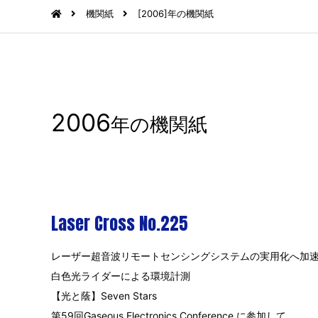
機関紙
[2006]年の機関紙
2006
年の機関紙
Laser Cross No.225
レーザー超音波リモートセンシングシステムの実用化へ加
白色光ライダーによる環境計測
【光と蔭】Seven Stars
第59回Gaseous Electronics Conference に参加して