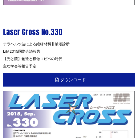
Laser Cross No.330
テラヘルツ波による絶縁材料非破壊診断
LiM2015国際会議報告
【光と蔭】創造と模倣コピペの時代
主な学会等報告予定
ダウンロード