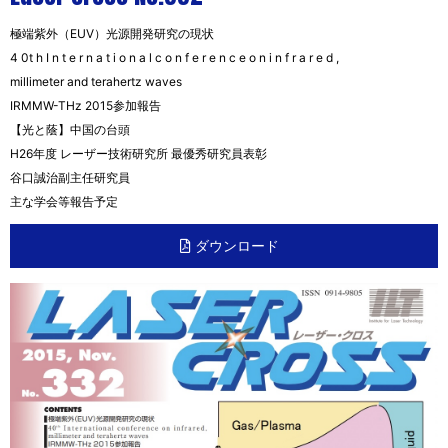
極端紫外（EUV）光源開発研究の現状
4 0t h I n t e r n a t i o n a l c o n f e r e n c e o n i n f r a r e d ,
millimeter and terahertz waves
IRMMW-THz 2015参加報告
【光と蔭】中国の台頭
H26年度 レーザー技術研究所 最優秀研究員表彰
谷口誠治副主任研究員
主な学会等報告予定
ダウンロード