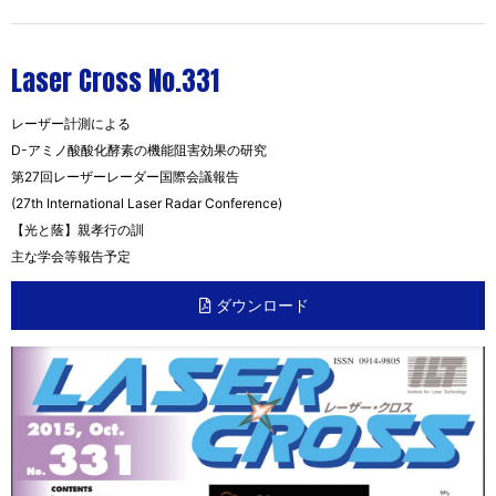
Laser Cross No.331
レーザー計測による
D-アミノ酸酸化酵素の機能阻害効果の研究
第27回レーザーレーダー国際会議報告
(27th International Laser Radar Conference)
【光と蔭】親孝行の訓
主な学会等報告予定
ダウンロード