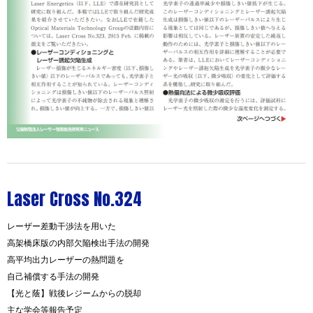
Laser Cross No.324
レーザー差動干渉法を用いた
高架橋床版の内部欠陥検出手法の開発
高平均出力レーザーの熱問題を
自己補償する手法の開発
【光と蔭】戦後レジームからの脱却
主な学会等報告予定