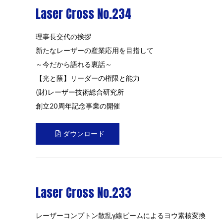
Laser Cross No.234
理事長交代の挨拶
新たなレーザーの産業応用を目指して
～今だから語れる裏話～
【光と蔭】リーダーの権限と能力
(財)レーザー技術総合研究所
創立20周年記念事業の開催
ダウンロード
Laser Cross No.233
レーザーコンプトン散乱γ線ビームによるヨウ素核変換