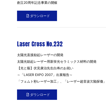
創立20周年記念事業の開催
ダウンロード
Laser Cross No.232
太陽光直接励起レーザーの開発
太陽光励起レーザー用新蛍光セラミックス材料の開発
【光と蔭】伏見康治先生白寿のお祝い
～「LASER EXPO 2007」出展報告～
「フェムト秒レーザー加工」、「レーザー超音波欠陥探傷
ダウンロード