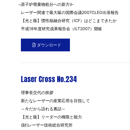
̶原子炉廃棄物処分への新方式̶
レーザー関連で最大級の国際会議2007CLEO出張報告
【光と蔭】慣性核融合研究（ICF）はどこまできたか
平成18年度研究成果報告会（ILT2007）開催
ダウンロード
Laser Cross No.234
理事長交代の挨拶
新たなレーザーの産業応用を目指して
～今だから語れる裏話～
【光と蔭】リーダーの権限と能力
(財)レーザー技術総合研究所