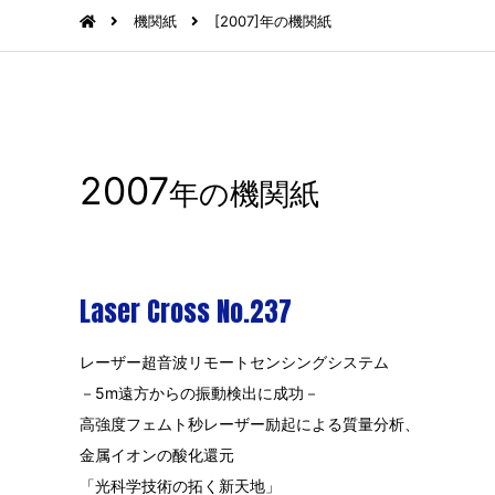
機関紙
[2007]年の機関紙
2007
年の機関紙
Laser Cross No.237
レーザー超音波リモートセンシングシステム
－5m遠方からの振動検出に成功－
高強度フェムト秒レーザー励起による質量分析、
金属イオンの酸化還元
「光科学技術の拓く新天地」