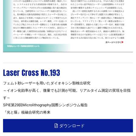
Laser Cross No.193
フェムト秒レーザーを用いたダイオキシン類検出研究
～イオン化効率が高く、微量でも計測が可能。リアルタイム測定の実現を目指
す～
SPIE第29回Microlithography国際シンポジウム報告
『光と蔭』核融合研究の将来
ダウンロード