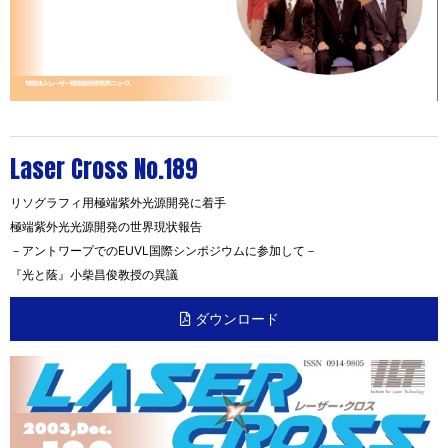
Laser Cross No.189
リソグラフィ用極端紫外光源開発に着手
極端紫外光光源開発の世界現状報告
－アントワープでのEUVL国際シンポジウムに参加して－
『光と蔭』小柴昌俊教授の異議
ダウンロード