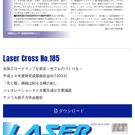
Laser Cross No.185
光加工ロードマップを策定～光でものづくりを～
平成１４年度研究成果報告会(ILT2003)
『光と蔭』禍福は糾える縄の如し
ジェネレーション４と水素生成が主要議題
アメリカ原子力学会報告
ダウンロード