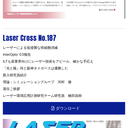
Laser Cross No.187
レーザーによる低侵襲な癌細胞消滅
InterOpto '03報告
ILTも産業界向けにレーザー技術をアピール、確かな手応え
『光と蔭』何と阪神タイガースは優勝した
新入研究員紹介
理論・シミュレーショングループ 河村 徹
退任ご挨拶
レーザー環境応用計測研究チーム研究員 橋田昌樹
ダウンロード