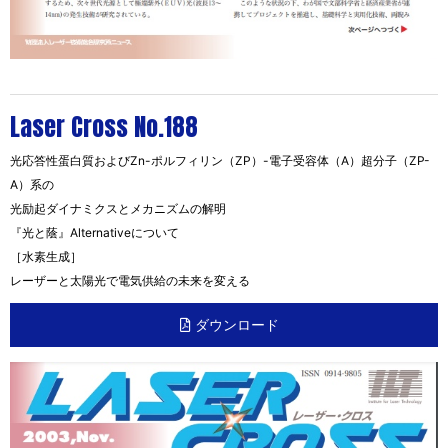
Laser Cross No.188
光応答性蛋白質およびZn-ポルフィリン（ZP）-電子受容体（A）超分子（ZP-
A）系の
光励起ダイナミクスとメカニズムの解明
『光と蔭』Alternativeについて
［水素生成］
レーザーと太陽光で電気供給の未来を変える
ダウンロード