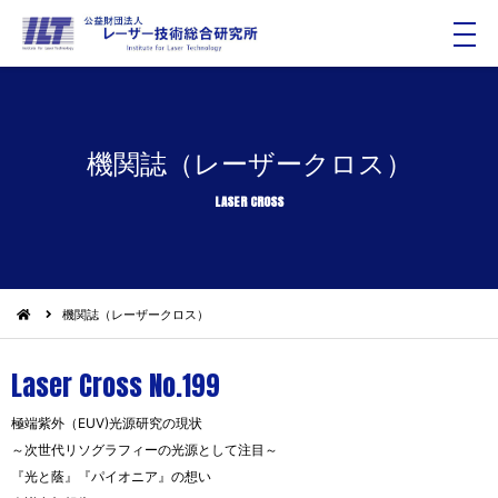
メ
ニ
ュ
ー
機関誌（レーザークロス）
LASER CROSS
機関誌（レーザークロス）
Laser Cross No.199
極端紫外（EUV)光源研究の現状
～次世代リソグラフィーの光源として注目～
『光と蔭』『パイオニア』の想い