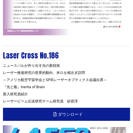
Laser Cross No.186
ニュースバルが作り出す光の新技術
レーザー推進研究の世界的動向、米ロを相次ぎ訪問
～アメリカ航空宇宙学会とSPIEレーザーオプティクス会議出席～
『光と蔭』Inertia of Brain
新入研究員紹介
レーザービーム伝送研究チーム研究員 砂原淳
ダウンロード